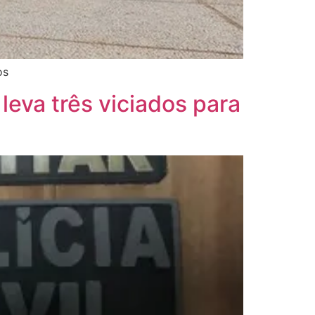
os
 leva três viciados para