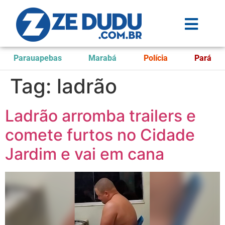
Parauapebas
Marabá
Polícia
Pará
Tag:
ladrão
Ladrão arromba trailers e
comete furtos no Cidade
Jardim e vai em cana