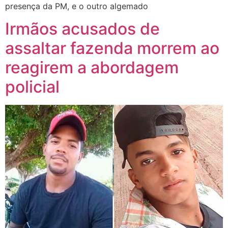
presença da PM, e o outro algemado
Irmãos acusados de
assaltar fazenda morrem ao
reagirem a abordagem
policial