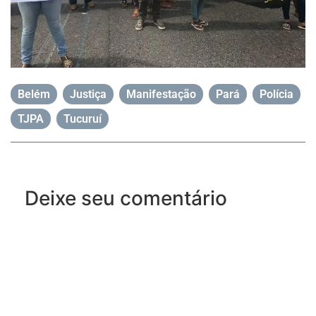
Belém
,
Justiça
,
Manifestação
,
Pará
,
Polícia
,
TJPA
,
Tucuruí
Deixe seu comentário