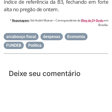
índice de referência da B3, fechando em forte
alta no pregão de ontem.
*
Reportagem
:
Val-André Mutran – Correspondente do
Blog do Z
é
Dudu
em
Brasília.
arcabouço fiscal
,
despesas
,
Economia
,
FUNDEB
,
Política
Deixe seu comentário