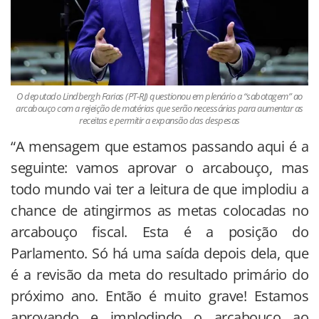
O deputado Lindbergh Farias (PT-RJ) questionou em plenário a “sabotagem” ao
arcabouço com a rejeição de matérias que serão necessárias para aumentar as
receitas e permitir a expansão das despesas
“A mensagem que estamos passando aqui é a
seguinte: vamos aprovar o arcabouço, mas
todo mundo vai ter a leitura de que implodiu a
chance de atingirmos as metas colocadas no
arcabouço fiscal. Esta é a posição do
Parlamento. Só há uma saída depois dela, que
é a revisão da meta do resultado primário do
próximo ano. Então é muito grave! Estamos
aprovando e implodindo o arcabouço ao