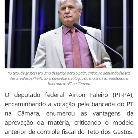
“O teto [de gastos] era uma desgraça para o país”, criticou o deputado federal
Airton Faleiro (PT-PA), ao encaminhar a votação da matéria representando a
bancada do PT na Câmara
O deputado federal Airton Faleiro (PT-PA),
encaminhando a votação pela bancada do PT
na Câmara, enumerou as vantagens da
aprovação da matéria, criticando o modelo
anterior de controle fiscal do Teto dos Gastos.