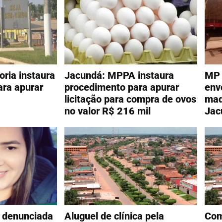
ria instaura
Jacundá: MPPA instaura
MP 
ra apurar
procedimento para apurar
env
licitação para compra de ovos
mad
no valor R$ 216 mil
Jac
l denunciada
Aluguel de clínica pela
Com