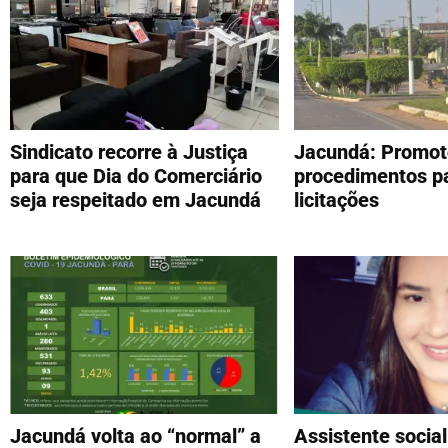
Sindicato recorre à Justiça
Jacundá: Promoto
para que Dia do Comerciário
procedimentos pa
seja respeitado em Jacundá
licitações
Jacundá volta ao “normal” a
Assistente socia