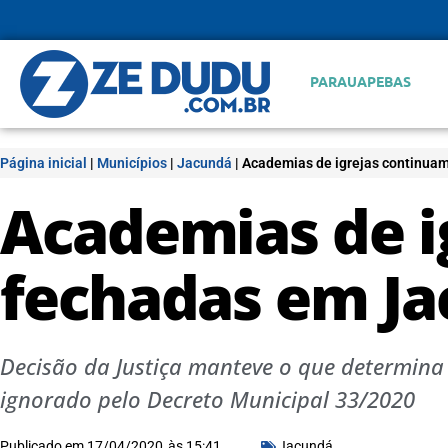
PARAUAPEBAS
Página inicial
|
Municípios
|
Jacundá
|
Academias de igrejas continua
Academias de i
fechadas em J
Decisão da Justiça manteve o que determina 
ignorado pelo Decreto Municipal 33/2020
Publicado em
17/04/2020
às
15:41
Jacundá