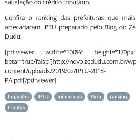
satisfação do crédito tributário.
Confira o ranking das prefeituras que mais
arrecadaram IPTU preparado pelo Blog do Zé
Dudu:
[pdfviewer width=”100%” height=”370px”
beta=”true/false”]http://novo.zedudu.com.br/wp-
content/uploads/2019/02/IPTU-2018-
PA.pdf[/pdfviewer]
Impostos
,
IPTU
,
municipios
,
Pará
,
ranking
,
tributos