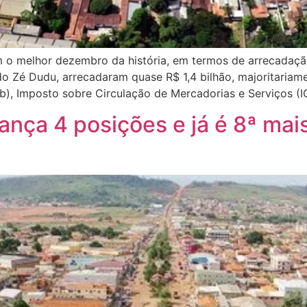
am o melhor dezembro da história, em termos de arrecadaçã
g do Zé Dudu, arrecadaram quase R$ 1,4 bilhão, majoritari
), Imposto sobre Circulação de Mercadorias e Serviços (I
nça 4 posições e já é 8ª mais