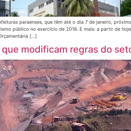
feituras paraenses, que têm até o dia 7 de janeiro, próxi
smo público no exercício de 2018. E mais: a partir de hoje, 
Orçamentária […]
 que modificam regras do set