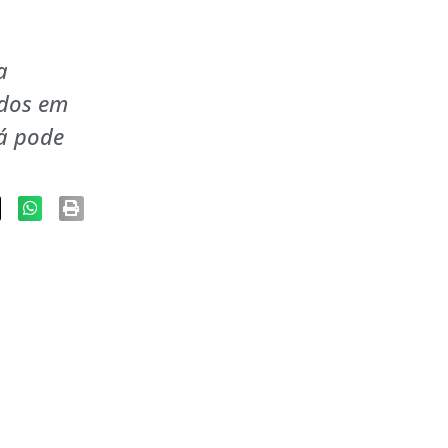
a
ados em
á pode