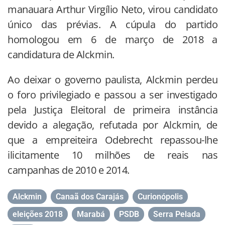
manauara Arthur Virgílio Neto, virou candidato
único das prévias. A cúpula do partido
homologou em 6 de março de 2018 a
candidatura de Alckmin.
Ao deixar o governo paulista, Alckmin perdeu
o foro privilegiado e passou a ser investigado
pela Justiça Eleitoral de primeira instância
devido a alegação, refutada por Alckmin, de
que a empreiteira Odebrecht repassou-lhe
ilicitamente 10 milhões de reais nas
campanhas de 2010 e 2014.
Alckmin
,
Canaã dos Carajás
,
Curionópolis
,
eleições 2018
,
Marabá
,
PSDB
,
Serra Pelada
,