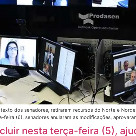
 texto dos senadores, retiraram recursos do Norte e Norde
rta-feira (6), senadores anularam as modificações, aprovara
ir nesta terça-feira (5), aj