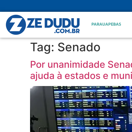
PARAUAPEBAS
Tag:
Senado
Por unanimidade Senad
ajuda à estados e muni