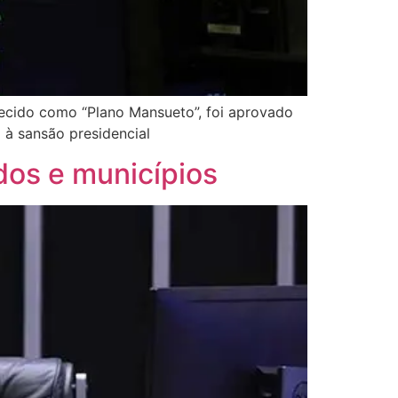
ecido como “Plano Mansueto”, foi aprovado
 à sansão presidencial
dos e municípios