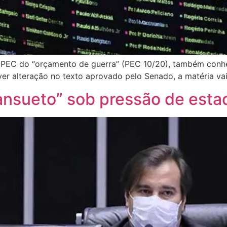
a PEC do “orçamento de guerra” (PEC 10/20), também conh
ver alteração no texto aprovado pelo Senado, a matéria vai
nsueto” sob pressão de esta