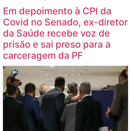
Em depoimento à CPI da
Covid no Senado, ex-diretor
da Saúde recebe voz de
prisão e sai preso para a
carceragem da PF