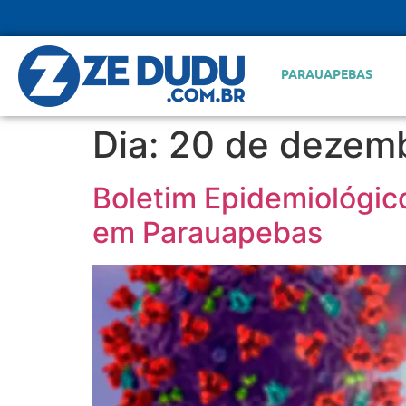
PARAUAPEBAS
Dia:
20 de dezemb
Boletim Epidemiológic
em Parauapebas