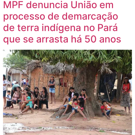
MPF denuncia União em
processo de demarcação
de terra indígena no Pará
que se arrasta há 50 anos