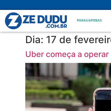
PARAUAPEBAS
Dia:
17 de feverei
Uber começa a operar 