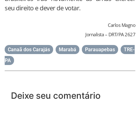
seu direito e dever de votar.
Carlos Magno
Jornalista – DRT/PA 2627
Canaã dos Carajás
,
Marabá
,
Parauapebas
,
TRE-
PA
Deixe seu comentário