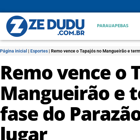
PARAUAPEBAS
Página inicial
|
Esportes
|
Remo vence o Tapajós no Mangueirão e termi
Remo vence o T
Mangueirão e t
fase do Parazã
lugar