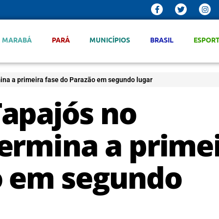
MARABÁ
PARÁ
MUNICÍPIOS
BRASIL
ESPOR
na a primeira fase do Parazão em segundo lugar
apajós no
ermina a prime
o em segundo