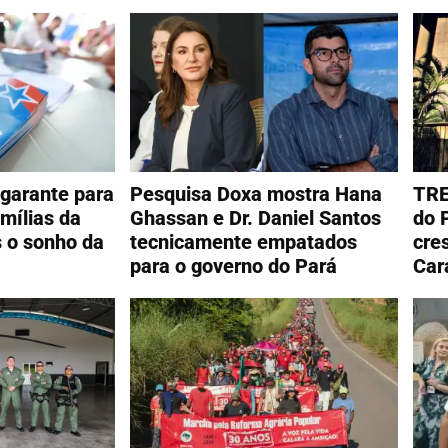
garante para
Pesquisa Doxa mostra Hana
TRE
mílias da
Ghassan e Dr. Daniel Santos
do 
s o sonho da
tecnicamente empatados
cre
para o governo do Pará
Car