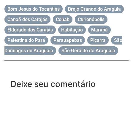
Bom Jesus do Tocantins
,
Brejo Grande do Araguia
,
Canaã dos Carajás
,
Cohab
,
Curionópolis
,
Eldorado dos Carajás
,
Habitação
,
Marabá
,
Palestina do Pará
,
Parauapebas
,
Piçarra
,
São
Domingos do Araguaia
,
São Geraldo do Araguaia
Deixe seu comentário