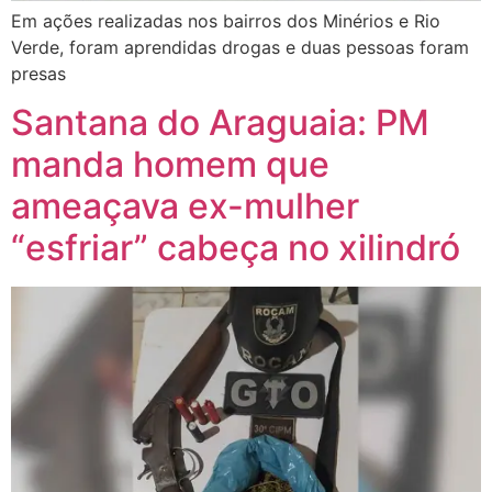
Em ações realizadas nos bairros dos Minérios e Rio
Verde, foram aprendidas drogas e duas pessoas foram
presas
Santana do Araguaia: PM
manda homem que
ameaçava ex-mulher
“esfriar” cabeça no xilindró