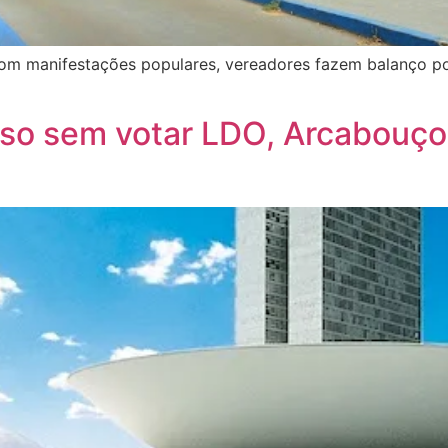
com manifestações populares, vereadores fazem balanço po
so sem votar LDO, Arcabouço 