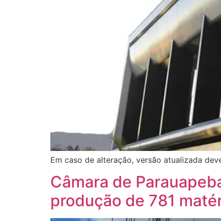
Em caso de alteração, versão atualizada dev
Câmara de Parauapeba
produção de 781 matér