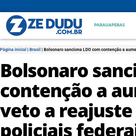
PARAUAPEBAS
Página inicial
|
Brasil
|
Bolsonaro sanciona LDO com contenção a aumento
Bolsonaro san
contenção a au
veto a reajuste
policiais federa