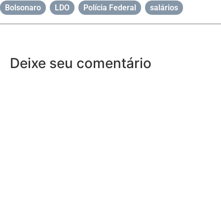
Bolsonaro
,
LDO
,
Polícia Federal
,
salários
Deixe seu comentário