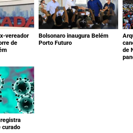
ex-vereador
Bolsonaro inaugura Belém
Arq
rre de
Porto Futuro
can
lém
de 
pan
registra
e curado