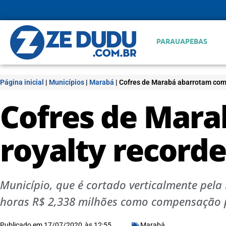
PARAUAPEBAS
Página inicial
|
Municípios
|
Marabá
|
Cofres de Marabá abarrotam com 
Cofres de Mar
royalty recorde
Município, que é cortado verticalmente pela
horas R$ 2,338 milhões como compensação pel
Publicado em
17/07/2020
às
12:55
Marabá