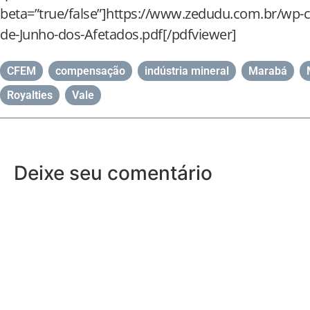
beta=”true/false”]https://www.zedudu.com.br/wp-
de-Junho-dos-Afetados.pdf[/pdfviewer]
CFEM
,
compensação
,
indústria mineral
,
Marabá
,
Royalties
,
Vale
Deixe seu comentário