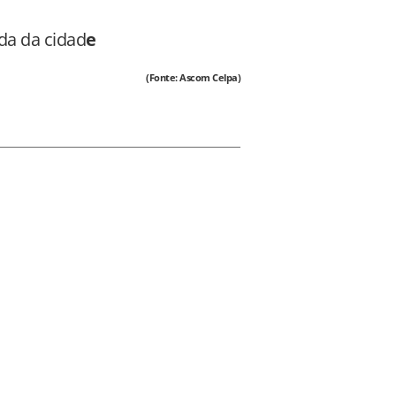
da da cidad
e
(Fonte: Ascom Celpa)