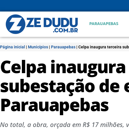
PARAUAPEBAS
Página inicial
|
Municípios
|
Parauapebas
|
Celpa inaugura terceira s
Celpa inaugura 
subestação de 
Parauapebas
No total, a obra, orçada em R$ 17 milhões, va