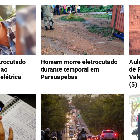
trocutado
Homem morre eletrocutado
Aul
 ao
durante temporal em
de 
elétrica
Parauapebas
Val
(5)