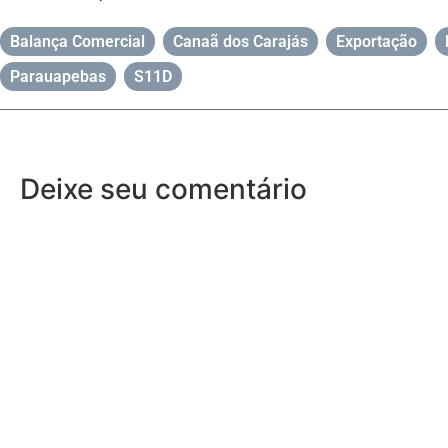
Balança Comercial
,
Canaã dos Carajás
,
Exportação
,
Parauapebas
,
S11D
Deixe seu comentário