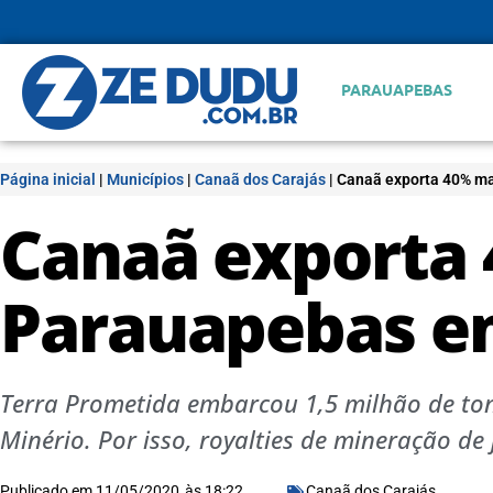
PARAUAPEBAS
Página inicial
|
Municípios
|
Canaã dos Carajás
|
Canaã exporta 40% ma
Canaã exporta
Parauapebas em
Terra Prometida embarcou 1,5 milhão de ton
Minério. Por isso, royalties de mineração d
Publicado em
11/05/2020
às
18:22
Canaã dos Carajás