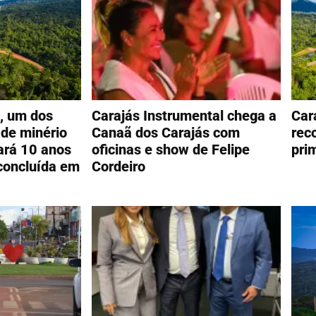
l, um dos
Carajás Instrumental chega a
Car
 de minério
Canaã dos Carajás com
rec
ará 10 anos
oficinas e show de Felipe
pri
concluída em
Cordeiro