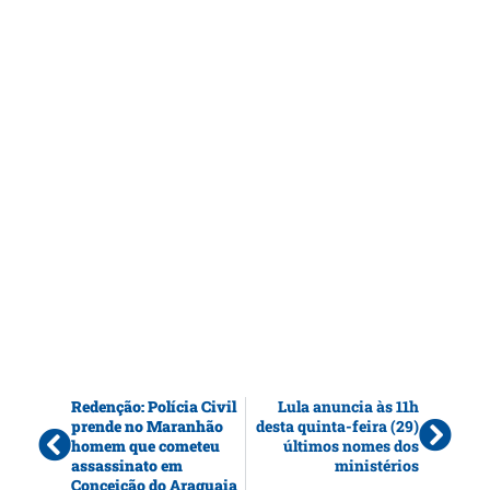
Redenção: Polícia Civil
Lula anuncia às 11h
prende no Maranhão
desta quinta-feira (29)
homem que cometeu
últimos nomes dos
assassinato em
ministérios
Conceição do Araguaia