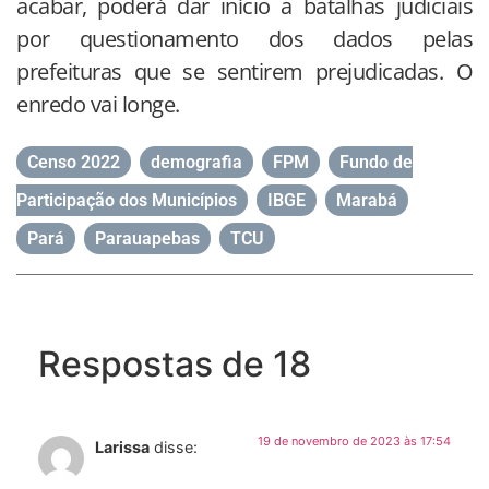
acabar, poderá dar início a batalhas judiciais
por questionamento dos dados pelas
prefeituras que se sentirem prejudicadas. O
enredo vai longe.
Censo 2022
,
demografia
,
FPM
,
Fundo de
Participação dos Municípios
,
IBGE
,
Marabá
,
Pará
,
Parauapebas
,
TCU
Respostas de 18
19 de novembro de 2023 às 17:54
Larissa
disse: