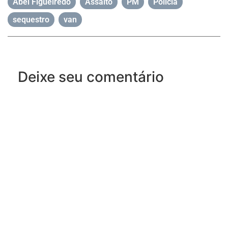
Abel Figueiredo
,
Assalto
,
PM
,
Polícia
,
sequestro
,
van
Deixe seu comentário