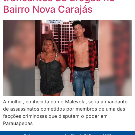
Bairro Nova Carajás
A mulher, conhecida como Malévola, seria a mandante
de assassinatos cometidos por membros de uma das
facções criminosas que disputam o poder em
Parauapebas