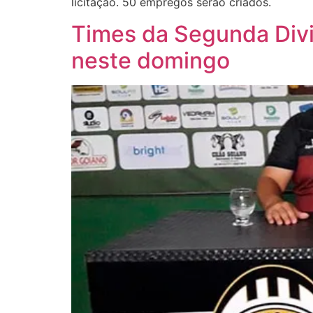
licitação. 50 empregos serão criados.
Times da Segunda Div
neste domingo