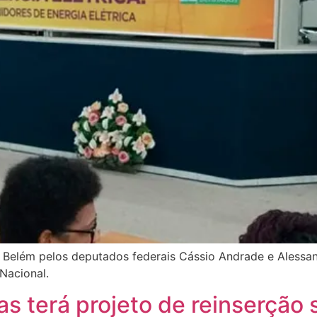
em Belém pelos deputados federais Cássio Andrade e Aless
Nacional.
s terá projeto de reinserção 