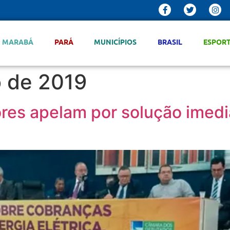
MARABÁ
PARÁ
MUNICÍPIOS
BRASIL
ESPOR
o de 2019
res apelam por solução imedi