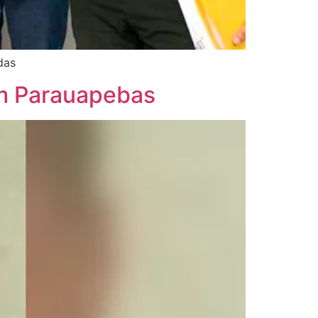
das
em Parauapebas