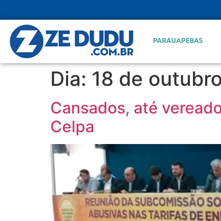
PARAUAPEBAS
Dia:
18 de outubr
Cansados, até vereado
Celpa