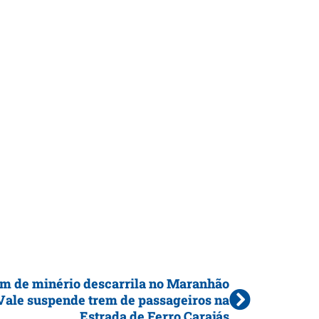
m de minério descarrila no Maranhão
Vale suspende trem de passageiros na
Estrada de Ferro Carajás