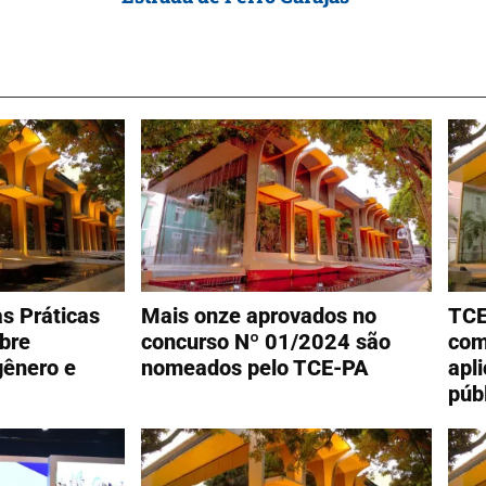
as Práticas
Mais onze aprovados no
TCE
bre
concurso Nº 01/2024 são
com
gênero e
nomeados pelo TCE-PA
apl
púb