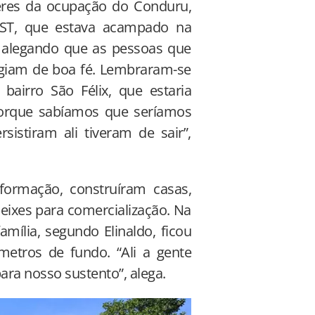
deres da ocupação do Conduru,
MST, que estava acampado na
 alegando que as pessoas que
giam de boa fé. Lembraram-se
airro São Félix, que estaria
porque sabíamos que seríamos
sistiram ali tiveram de sair”,
formação, construíram casas,
peixes para comercialização. Na
mília, segundo Elinaldo, ficou
etros de fundo. “Ali a gente
ra nosso sustento”, alega.