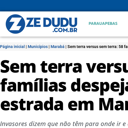
PARAUAPEBAS
Página inicial
|
Municípios
|
Marabá
|
Sem terra versus sem terra: 58 f
Sem terra versu
famílias despej
estrada em Ma
Invasores dizem que não têm para onde ir 