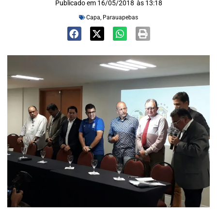
Publicado em
16/05/2018
às
13:18
Capa
,
Parauapebas