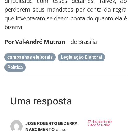
dificuldade com esses detalhes. Talvez, ao
perderem seus mandatos por conta da regra
que inventaram se deem conta do quanto ela é
bizarra.
Por Val-André Mutran
– de Brasília
campanhas eleitorais
,
Legislação Eleitoral
,
Política
Uma resposta
17 de agosto de
JOSE ROBERTO BEZERRA
2022 às 07:42
NASCIMENTO
disse: