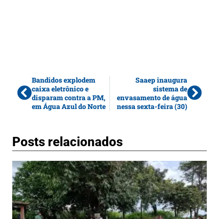
Bandidos explodem
Saaep inaugura
caixa eletrônico e
sistema de
disparam contra a PM,
envasamento de água
em Água Azul do Norte
nessa sexta-feira (30)
Posts relacionados