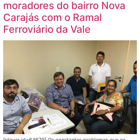
moradores do bairro Nova
Carajás com o Ramal
Ferroviário da Vale
[player id=64679] Os constantes problemas que os