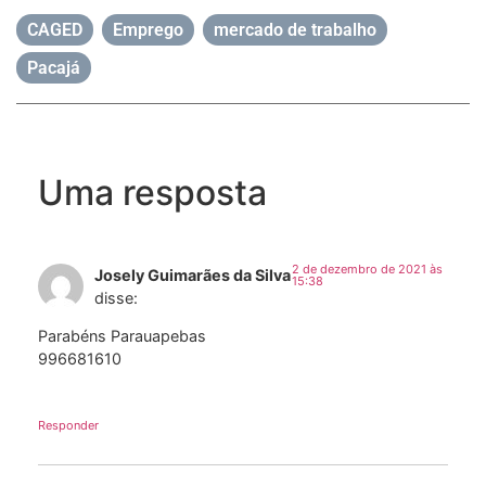
CAGED
,
Emprego
,
mercado de trabalho
,
Pacajá
Uma resposta
2 de dezembro de 2021 às
Josely Guimarães da Silva
15:38
disse:
Parabéns Parauapebas
996681610
Responder