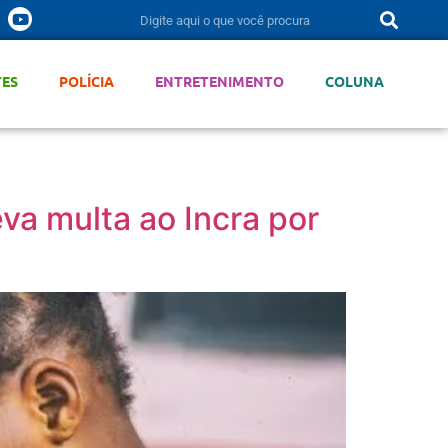
TES
POLÍCIA
ENTRETENIMENTO
COLUNA
va multa ao Incra por