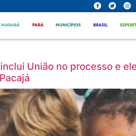
MARABÁ
PARÁ
MUNICÍPIOS
BRASIL
ESPOR
inclui União no processo e ele
Pacajá