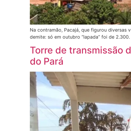
Na contramão, Pacajá, que figurou diversas 
demite: só em outubro “lapada” foi de 2.300.
Torre de transmissão d
do Pará