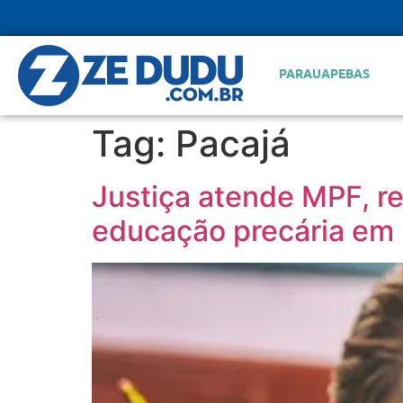
PARAUAPEBAS
Tag:
Pacajá
Justiça atende MPF, re
educação precária em 