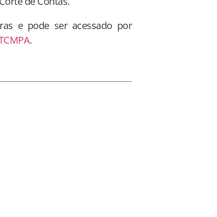
Corte de Contas.
oras e pode ser acessado por
o TCMPA
.