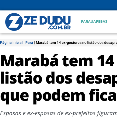
PARAUAPEBAS
Página inicial
|
Pará
|
Marabá tem 14 ex-gestores no listão dos desapr
Marabá tem 14 
listão dos des
que podem ficar
Esposas e ex-esposas de ex-prefeitos figura