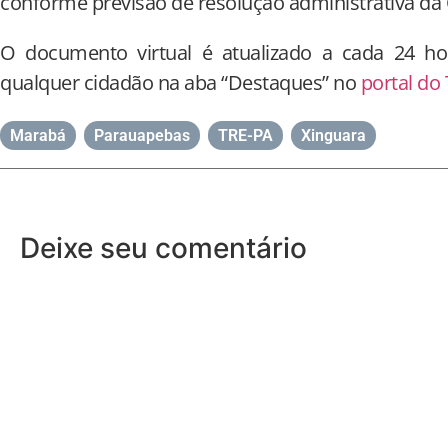
conforme previsão de resolução administrativa da 
O documento virtual é atualizado a cada 24 h
qualquer cidadão na aba “Destaques” no
portal d
Marabá
,
Parauapebas
,
TRE-PA
,
Xinguara
Deixe seu comentário