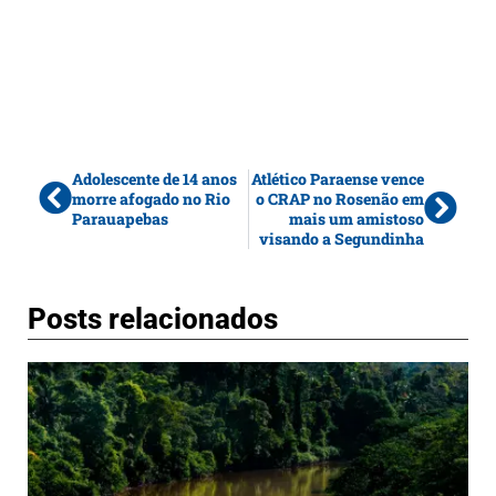
Adolescente de 14 anos
Atlético Paraense vence
morre afogado no Rio
o CRAP no Rosenão em
Parauapebas
mais um amistoso
visando a Segundinha
Posts relacionados