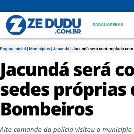
PARAUAPEBAS
Página inicial
|
Municípios
|
Jacundá
|
Jacundá será contemplada com 
Jacundá será 
sedes próprias
Bombeiros
Alto comando da polícia visitou o municípi