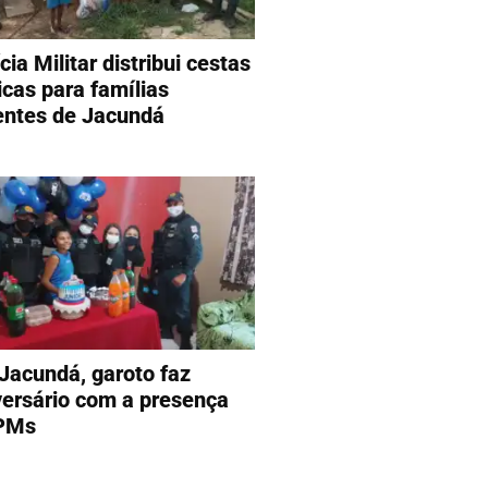
cia Militar distribui cestas
icas para famílias
entes de Jacundá
Jacundá, garoto faz
versário com a presença
PMs