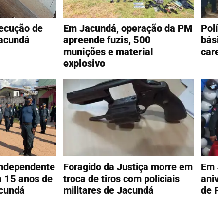
ecução de
Em Jacundá, operação da PM
Polí
acundá
apreende fuzis, 500
bás
munições e material
car
explosivo
ndependente
Foragido da Justiça morre em
Em 
 15 anos de
troca de tiros com policiais
ani
acundá
militares de Jacundá
de 