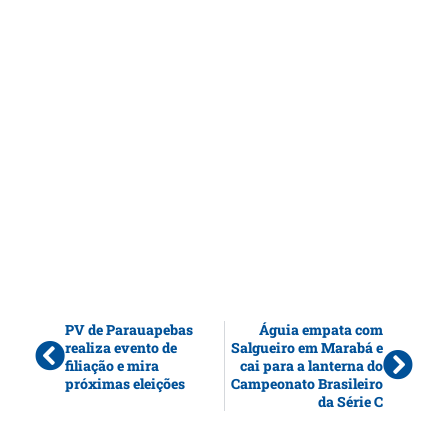
PV de Parauapebas
Águia empata com
realiza evento de
Salgueiro em Marabá e
filiação e mira
cai para a lanterna do
próximas eleições
Campeonato Brasileiro
da Série C