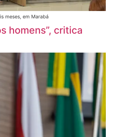
eis meses, em Marabá
s homens”, critica