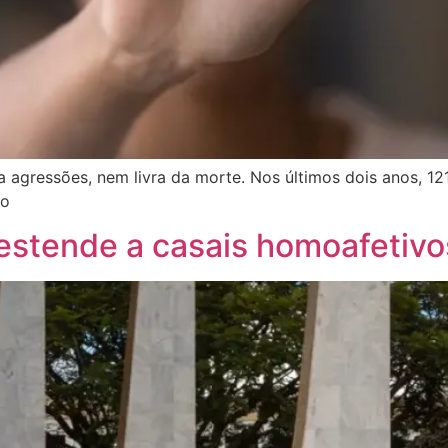
 agressões, nem livra da morte. Nos últimos dois anos, 12
io
estende a casais homoafetivo