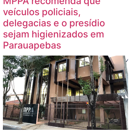
MPPA recomenda que
veículos policiais,
delegacias e o presídio
sejam higienizados em
Parauapebas