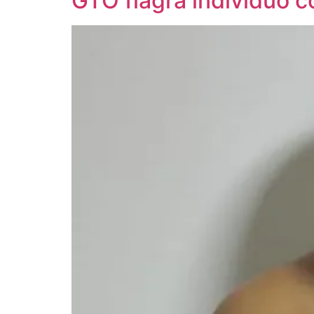
GTO flagra indivíduo 