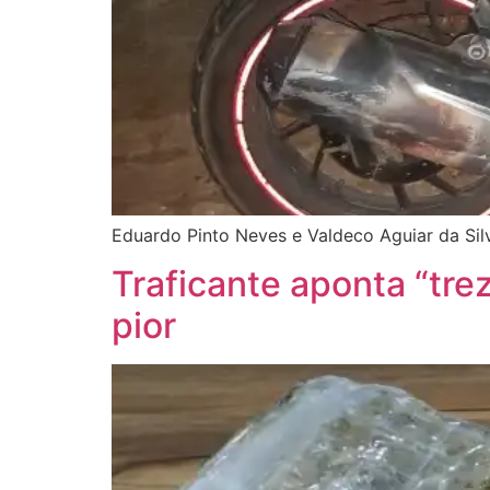
Eduardo Pinto Neves e Valdeco Aguiar da Sil
Traficante aponta “tre
pior