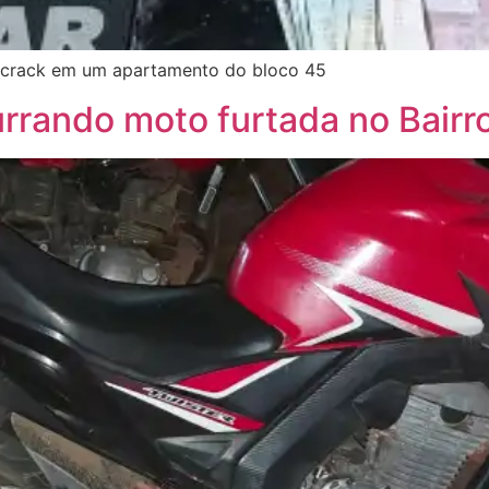
 crack em um apartamento do bloco 45
rrando moto furtada no Bairro