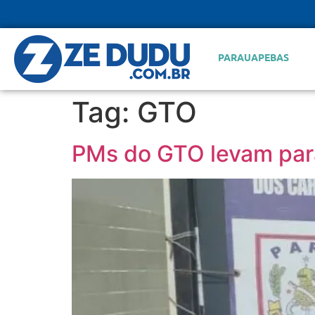
PARAUAPEBAS
Tag:
GTO
PMs do GTO levam para 