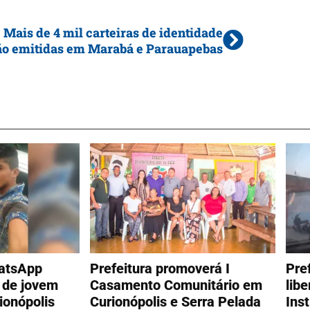
Mais de 4 mil carteiras de identidade
ão emitidas em Marabá e Parauapebas
atsApp
Prefeitura promoverá I
Pre
s de jovem
Casamento Comunitário em
lib
ionópolis
Curionópolis e Serra Pelada
Ins