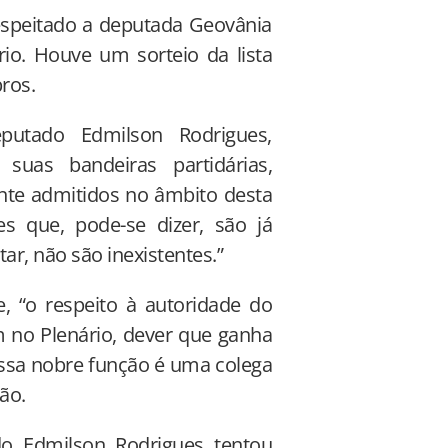
espeitado a deputada Geovânia
rio. Houve um sorteio da lista
ros.
utado Edmilson Rodrigues,
suas bandeiras partidárias,
nte admitidos no âmbito desta
s que, pode-se dizer, são já
ar, não são inexistentes.”
, “o respeito à autoridade do
 no Plenário, dever que ganha
essa nobre função é uma colega
ão.
o Edmilson Rodrigues tentou