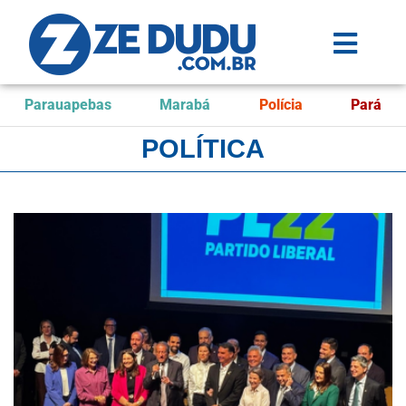
Parauapebas
Marabá
Polícia
Pará
POLÍTICA