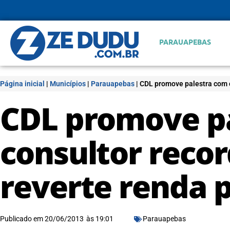
PARAUAPEBAS
Página inicial
|
Municípios
|
Parauapebas
|
CDL promove palestra com c
CDL promove p
consultor recor
reverte renda 
Publicado em
20/06/2013
às
19:01
Parauapebas