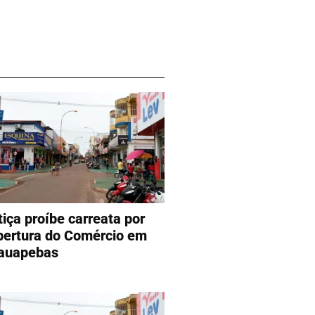
tiça proíbe carreata por
bertura do Comércio em
auapebas