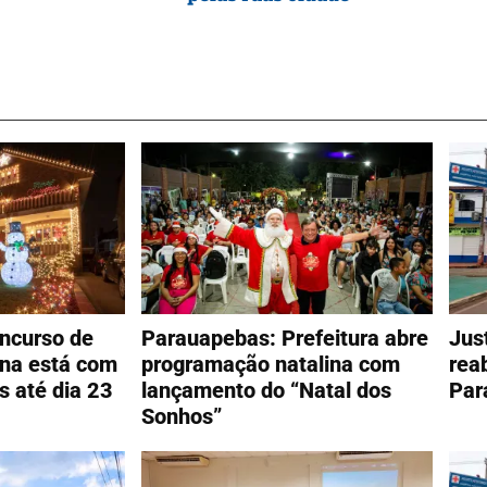
ncurso de
Parauapebas: Prefeitura abre
Jus
ina está com
programação natalina com
rea
s até dia 23
lançamento do “Natal dos
Par
Sonhos”