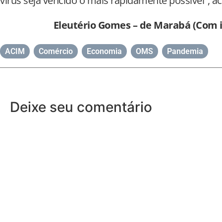
vírus seja vencido o mais rapidamente possível”, 
Eleutério Gomes – de Marabá (Com
ACIM
,
Comércio
,
Economia
,
OMS
,
Pandemia
Deixe seu comentário