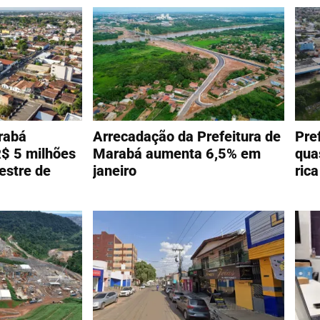
rabá
Arrecadação da Prefeitura de
Pre
$ 5 milhões
Marabá aumenta 6,5% em
qua
estre de
janeiro
ric