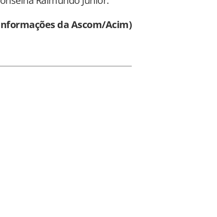
aconselha Raimundo Júnior.
 informações da Ascom/Acim)