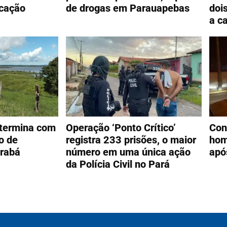
cação
de drogas em Parauapebas
doi
a c
 termina com
Operação ‘Ponto Crítico’
Con
o de
registra 233 prisões, o maior
hom
rabá
número em uma única ação
apó
da Polícia Civil no Pará