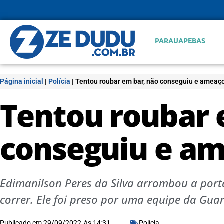
PARAUAPEBAS
Página inicial
|
Polícia
|
Tentou roubar em bar, não conseguiu e ameaç
Tentou roubar 
conseguiu e a
Edimanilson Peres da Silva arrombou a port
correr. Ele foi preso por uma equipe da Gua
Publicado em
29/09/2022
às
14:31
Polícia